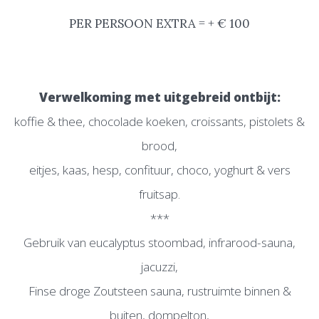
PER PERSOON EXTRA = + € 100
Verwelkoming met u
itgebreid ontbijt:
koffie & thee, chocolade koeken, croissants, pistolets &
brood,
eitjes, kaas, hesp, confituur, choco, yoghurt & vers
fruitsap.
***
Gebruik van eucalyptus stoombad, infrarood-sauna,
jacuzzi,
Finse droge Zoutsteen sauna, rustruimte binnen &
buiten, dompelton,