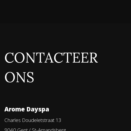
CONTACTEER
ONS
Arome Dayspa
Charles Doudeletstraat 13
9040 Gent / St-Amandsberg