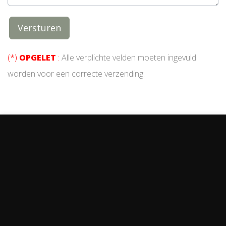
(*)
OPGELET
:
Alle verplichte velden moeten ingevuld
worden voor een correcte verzending.